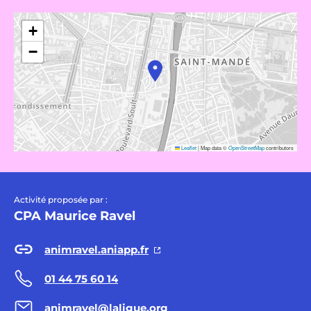
+
−
Leaflet
|
Map data ©
OpenStreetMap
contributors
Activité proposée par :
CPA Maurice Ravel
animravel.aniapp.fr
01 44 75 60 14
animravel@laligue.org