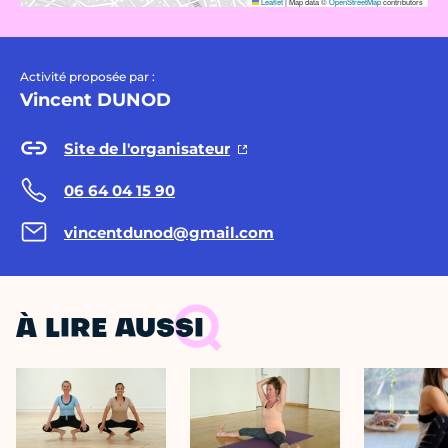
Leaflet
|
Map data ©
OpenStreetMap
contributors
Activité proposée par :
Vincent DUNOD
Site de l'organisateur
06 64 04 15 90
vincentdunod@gmail.com
À LIRE AUSSI