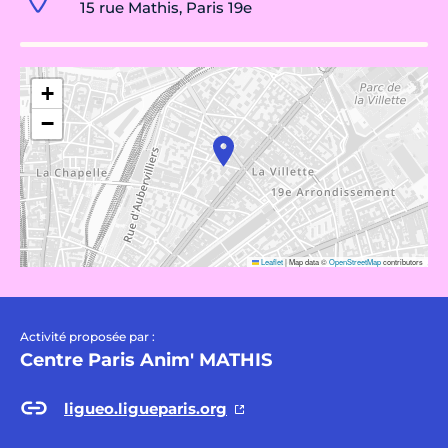
15 rue Mathis, Paris 19e
+
−
Leaflet
|
Map data ©
OpenStreetMap
contributors
Activité proposée par :
Centre Paris Anim' MATHIS
ligueo.ligueparis.org