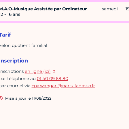
M.A.O-Musique Assistée par Ordinateur
samedi
1
12 - 16 ans
Tarif
Selon quotient familial
Inscription
Inscriptions
en ligne (ici)
par téléphone au
01 40 09 68 80
par courriel via
cpa.wangari@paris.ifac.asso.fr
Mise à jour le 11/08/2022