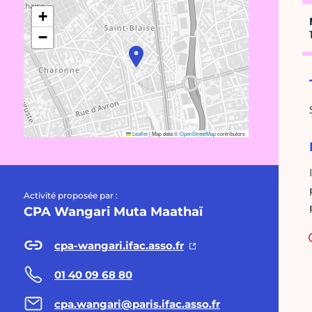
+
−
Leaflet
|
Map data ©
OpenStreetMap
contributors
Activité proposée par :
CPA Wangari Muta Maathaï
cpa-wangari.ifac.asso.fr
01 40 09 68 80
cpa.wangari@paris.ifac.asso.fr