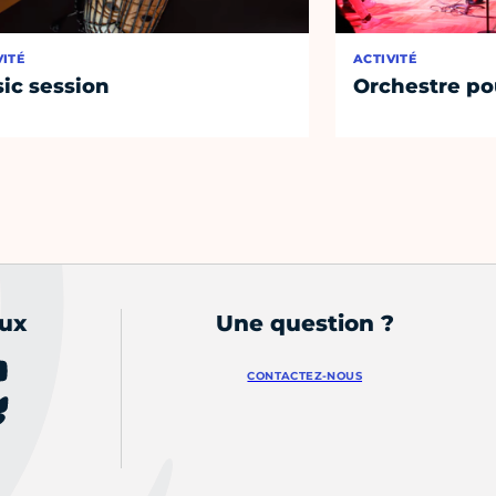
VITÉ
ACTIVITÉ
ic session
Orchestre po
aux
Une question ?
CONTACTEZ-NOUS