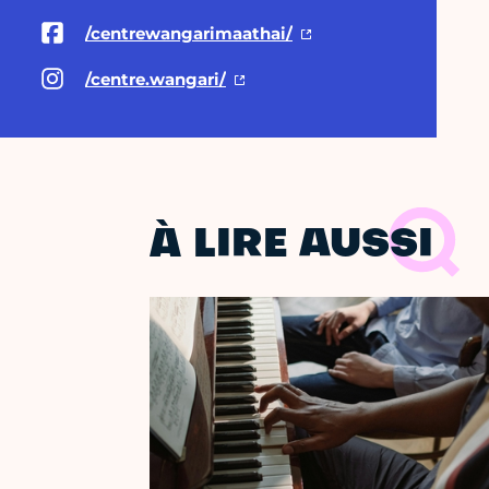
/centrewangarimaathai/
/centre.wangari/
À LIRE AUSSI