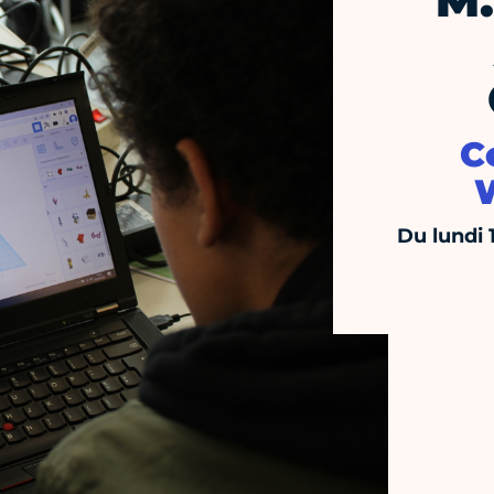
M.
C
Du lundi 