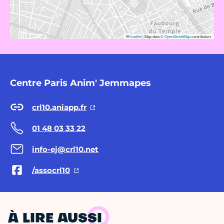
Leaflet
|
Map data ©
OpenStreetMap
contributors
Centre Paris Anim' Jemmapes
crl10.aniapp.fr
01 48 03 33 22
info-ej@crl10.net
/assocrl10
À LIRE AUSSI