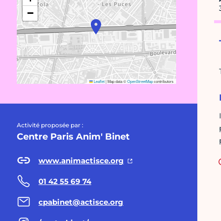
−
Leaflet
|
Map data ©
OpenStreetMap
contributors
Activité proposée par :
Centre Paris Anim' Binet
www.animactisce.org
01 42 55 69 74
cpabinet@actisce.org