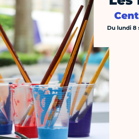
Les 
Cent
Du lundi 8