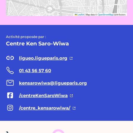
Leaflet
|
Map data ©
OpenStreetMap
contributors
Activité proposée par :
Centre Ken Saro-Wiwa
ligueo.ligueparis.org
01 43 56 57 60
kensarowiwa@ligueparis.org
/centreKenSaroWiwa
/centre_kensarowiwa/