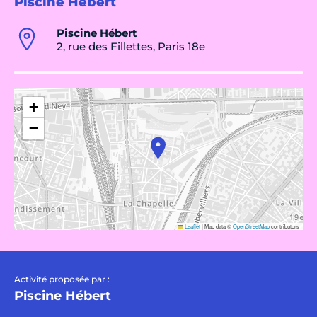
Piscine Hébert
Piscine Hébert
2, rue des Fillettes, Paris 18e
+
−
Leaflet
|
Map data ©
OpenStreetMap
contributors
Activité proposée par :
Piscine Hébert