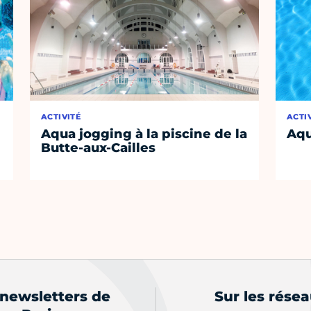
ACTIVITÉ
ACTI
Aqua jogging à la piscine de la
Aqu
Butte-aux-Cailles
 newsletters de
Sur les rése