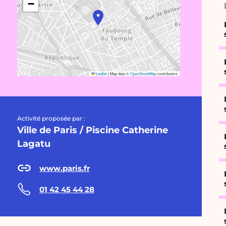
−
Leaflet
|
Map data ©
OpenStreetMap
contributors
Activité proposée par :
Ville de Paris / Piscine Catherine
Lagatu
www.paris.fr
01 42 45 44 28