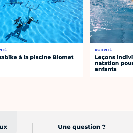
VITÉ
ACTIVITÉ
abike à la piscine Blomet
Leçons indiv
natation pour
enfants
aux
Une question ?