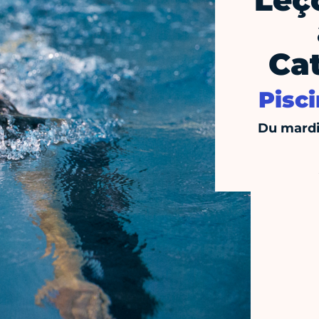
Leç
Ca
Pisc
Du mardi