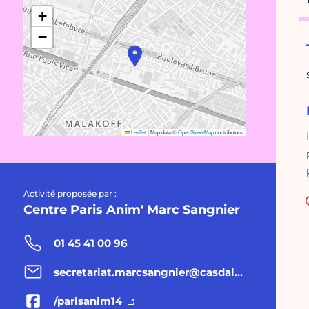
+
−
Leaflet
|
Map data ©
OpenStreetMap
contributors
Activité proposée par :
Centre Paris Anim' Marc Sangnier
01 45 41 00 96
secretariat.marcsangnier@casdal14.fr
/parisanim14