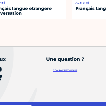
VITÉ
ACTIVITÉ
nçais langue étrangère
Français lan
versation
aux
Une question ?
CONTACTEZ-NOUS