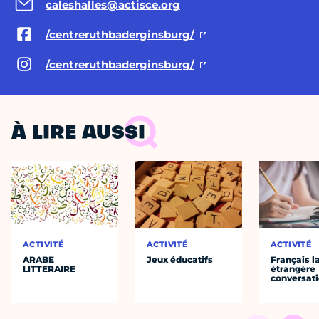
caleshalles@actisce.org
/centreruthbaderginsburg/
/centreruthbaderginsburg/
À LIRE AUSSI
ACTIVITÉ
ACTIVITÉ
ACTIVITÉ
ARABE
Jeux éducatifs
Français 
LITTERAIRE
étrangère
conversat