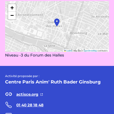
+
−
Leaflet
|
Map data ©
OpenStreetMap
contributors
Niveau -3 du Forum des Halles
Activité proposée par :
Centre Paris Anim' Ruth Bader Ginsburg
actisce.org
01 40 28 18 48