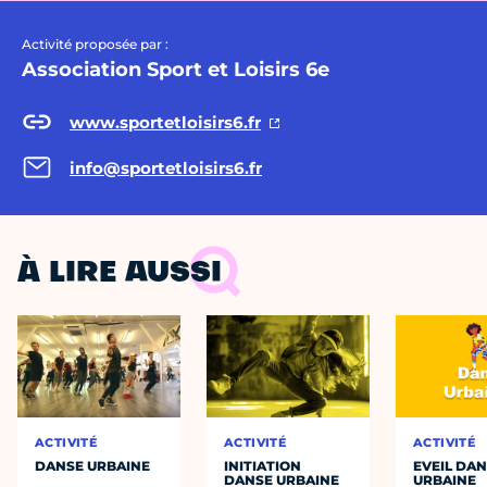
Activité proposée par :
Association Sport et Loisirs 6e
www.sportetloisirs6.fr
info@sportetloisirs6.fr
À LIRE AUSSI
ACTIVITÉ
ACTIVITÉ
ACTIVITÉ
DANSE URBAINE
INITIATION
EVEIL DA
DANSE URBAINE
URBAINE