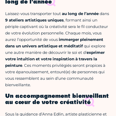
long de l’année
Laissez-vous transporter tout
au long de l’année
dans
9 ateliers artistiques uniques
, formant ainsi un
périple captivant où la créativité sera le fil conducteur
de votre évolution personnelle. Chaque mois, vous
aurez l’opportunité de vous
immerger pleinement
dans un univers artistique et méditatif
qui explore
une autre manière de découvrir le soi et d’
exprimer
votre intuition et votre inspiration à travers la
peinture
. Ces moments privilégiés seront propices à
votre épanouissement, entouré(e) de personnes qui
vous ressemblent au sein d’une communauté
bienveillante.
Un accompagnement bienveillant
au cœur de votre créativité
Sous la guidance d’Anna Edlin, artiste plasticienne et