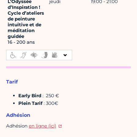
L’Odyssée
jeudi
19:00 - 21:00
d’Inspiration !
Cycle d’ateliers
de peinture
intuitive et de
méditation
guidée
16 - 200 ans
Tarif
Early Bird
: 250 €
Plein Tarif
: 300€
Adhésion
Adhésion
en ligne (ici)