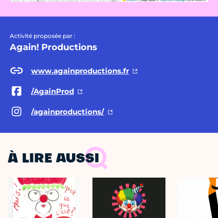
Activité proposée par :
Again! Productions
www.againproductions.fr
/AgainProd
/againproductions/
À LIRE AUSSI