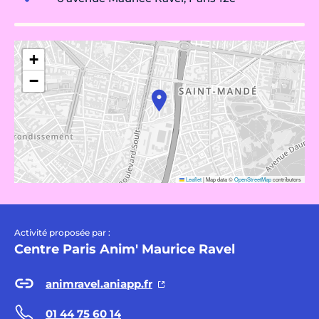
+
−
Leaflet
|
Map data ©
OpenStreetMap
contributors
Activité proposée par :
Centre Paris Anim' Maurice Ravel
animravel.aniapp.fr
01 44 75 60 14