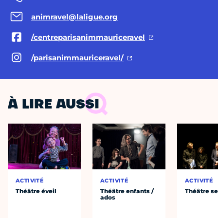
animravel@laligue.org
/centreparisanimmauriceravel
/parisanimmauriceravel/
À LIRE AUSSI
ACTIVITÉ
ACTIVITÉ
ACTIVITÉ
Théâtre éveil
Théâtre enfants /
Théâtre se
ados