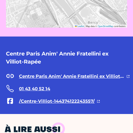
Leaflet
|
Map data ©
OpenStreetMap
contributors
Centre Paris Anim' Annie Fratellini ex
Villiot-Rapée
Centre Paris Anim' Annie Fratellini ex Villiot-Rapée
01 43 40 52 14
/Centre-Villiot-144374122243557/
À LIRE AUSSI