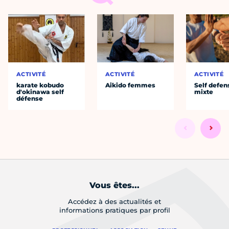
ACTIVITÉ
ACTIVITÉ
ACTIVITÉ
karate kobudo
Aikido femmes
Self defen
d'okinawa self
mixte
défense
Vous êtes...
Accédez à des actualités et
informations pratiques par profil