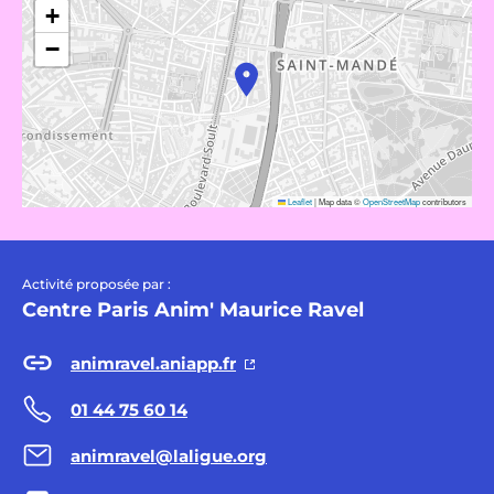
+
−
Leaflet
|
Map data ©
OpenStreetMap
contributors
Activité proposée par :
Centre Paris Anim' Maurice Ravel
animravel.aniapp.fr
01 44 75 60 14
animravel@laligue.org