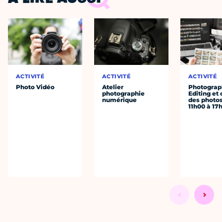
ACTIVITÉ
ACTIVITÉ
ACTIVITÉ
Photo Vidéo
Atelier
Photograph
photographie
Editing et 
numérique
des photo
11h00 à 17