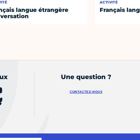
VITÉ
ACTIVITÉ
nçais langue étrangère
Français lan
versation
aux
Une question ?
CONTACTEZ-NOUS