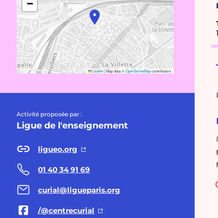
−
Leaflet
|
Map data ©
OpenStreetMap
contributors
Activité proposée par :
Ligue de l'enseignement
ligueo.org
01 40 34 91 69
curial@ligueparis.org
/@centrecurial