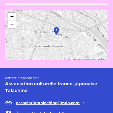
+
−
Leaflet
|
Map data ©
OpenStreetMap
contributors
Activité proposée par :
Association culturelle franco-japonaise
Talachiné
associationtalachine.jimdo.com