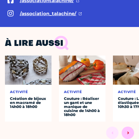
/associationtalachine/
/association_talachine/
À LIRE AUSSI
ACTIVITÉ
ACTIVITÉ
ACTIVITÉ
Création de bijoux
Couture : Réaliser
Couture : 
en macramé de
un gant et une
élastiquée
14h00 à 18h00
manique de
10h30 à 17
cuisine de 14h00 à
18h00