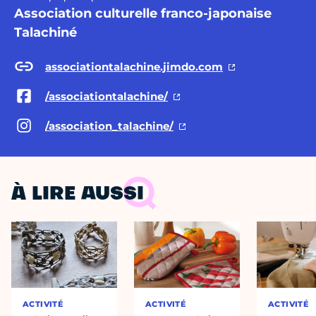
Association culturelle franco-japonaise
Talachiné
associationtalachine.jimdo.com
/associationtalachine/
/association_talachine/
À LIRE AUSSI
ACTIVITÉ
ACTIVITÉ
ACTIVITÉ