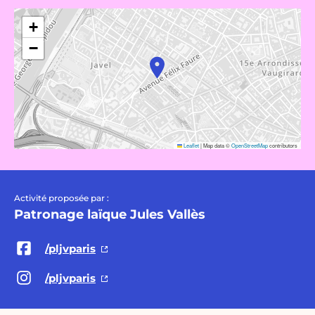
+
−
Leaflet
|
Map data ©
OpenStreetMap
contributors
Activité proposée par :
Patronage laïque Jules Vallès
/pljvparis
/pljvparis