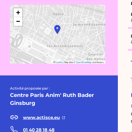
+
−
Leaflet
|
Map data ©
OpenStreetMap
contributors
Activité proposée par :
Centre Paris Anim' Ruth Bader
Ginsburg
www.actisce.eu
01 40 28 18 48