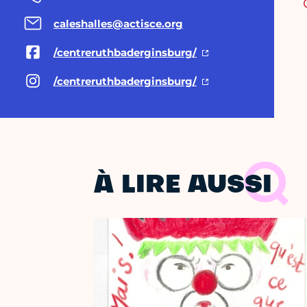
caleshalles@actisce.org
/centreruthbaderginsburg/
/centreruthbaderginsburg/
À LIRE AUSSI