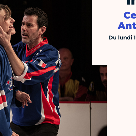
I
Ce
Ant
Du lundi 