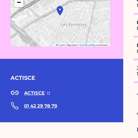
−
Leaflet
|
Map data ©
OpenStreetMap
contributors
ACTISCE
ACTISCE
01 42 29 78 79