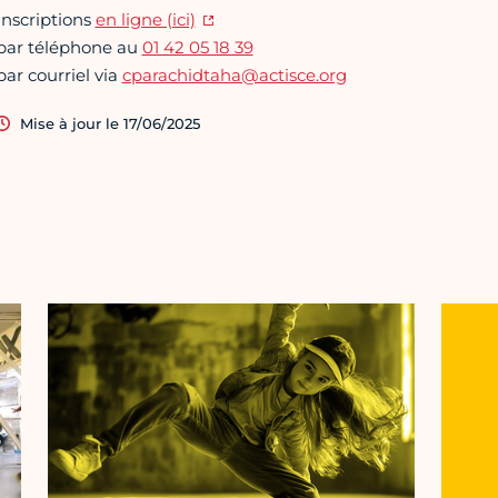
Inscriptions
en ligne (ici)
par téléphone au
01 42 05 18 39
par courriel via
cparachidtaha@actisce.org
Mise à jour le 17/06/2025