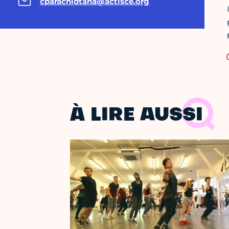
cparachidtaha@actisce.org
À LIRE AUSSI