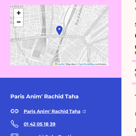
+
−
Leaflet
|
Map data ©
OpenStreetMap
contributors
Paris Anim' Rachid Taha
Paris Anim' Rachid Taha
01 42 05 18 39