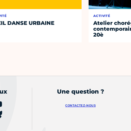
VITÉ
ACTIVITÉ
IL DANSE URBAINE
Atelier chor
contemporain
20è
aux
Une question ?
CONTACTEZ-NOUS