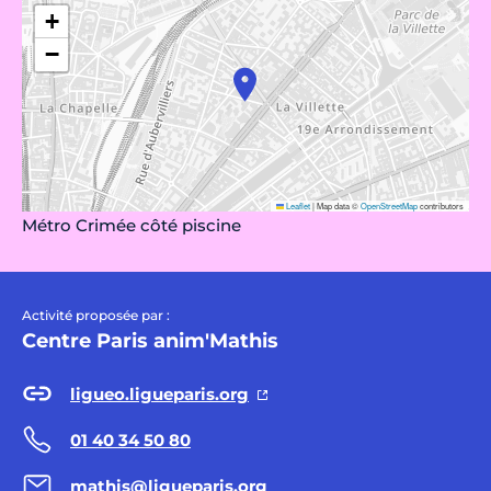
+
−
Leaflet
|
Map data ©
OpenStreetMap
contributors
Métro Crimée côté piscine
Activité proposée par :
Centre Paris anim'Mathis
ligueo.ligueparis.org
01 40 34 50 80
mathis@ligueparis.org