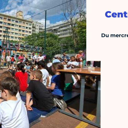
Cent
Du mercre