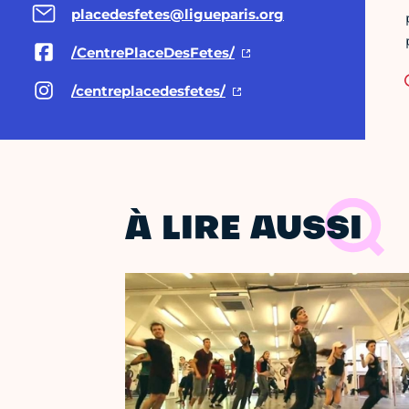
placedesfetes@ligueparis.org
/CentrePlaceDesFetes/
/centreplacedesfetes/
À LIRE AUSSI