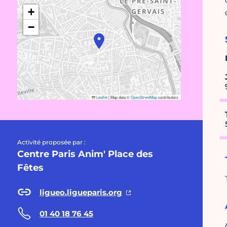
+
−
Leaflet
|
Map data ©
OpenStreetMap
contributors
Activité proposée par :
Centre Paris Anim' Place des
Fêtes
ligueo.ligueparis.org
01 40 18 76 45