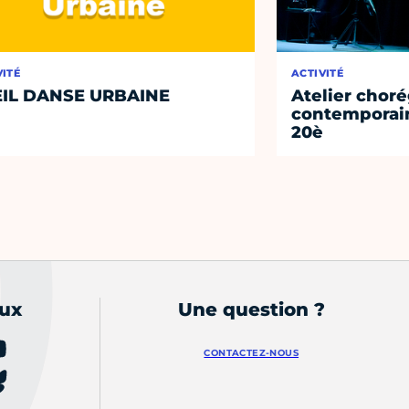
VITÉ
ACTIVITÉ
IL DANSE URBAINE
Atelier chor
contemporain
20è
aux
Une question ?
CONTACTEZ-NOUS