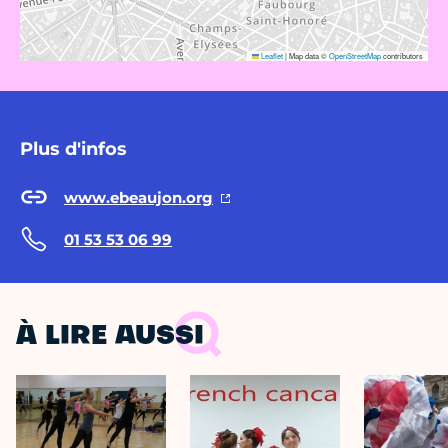
Leaflet
|
Map data ©
OpenStreetMap
contributors
Plus d'infos
www.ebeaujon.org
01 53 53 06 99
À LIRE AUSSI