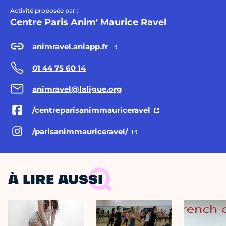
Activité proposée par :
Centre Paris Anim' Maurice Ravel
animravel.aniapp.fr
01 44 75 60 14
animravel@laligue.org
/centreparisanimmauriceravel
/parisanimmauriceravel/
À LIRE AUSSI