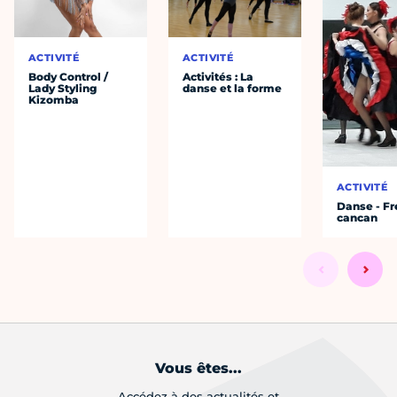
ACTIVITÉ
ACTIVITÉ
Body Control /
Activités : La
Lady Styling
danse et la forme
Kizomba
ACTIVITÉ
Danse - F
cancan
Vous êtes...
Accédez à des actualités et