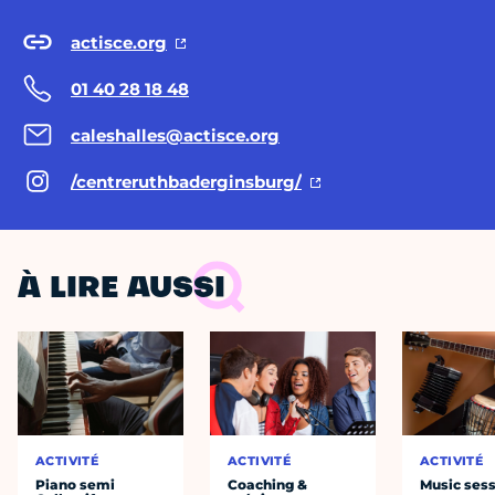
actisce.org
01 40 28 18 48
caleshalles@actisce.org
/centreruthbaderginsburg/
À LIRE AUSSI
ACTIVITÉ
ACTIVITÉ
ACTIVITÉ
Piano semi
Coaching &
Music ses