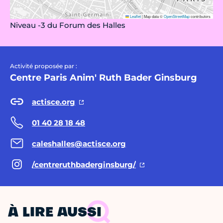
Leaflet
|
Map data ©
OpenStreetMap
contributors
Niveau -3 du Forum des Halles
Activité proposée par :
Centre Paris Anim' Ruth Bader Ginsburg
actisce.org
01 40 28 18 48
caleshalles@actisce.org
/centreruthbaderginsburg/
À LIRE AUSSI