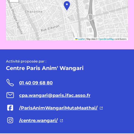
Leaflet
|
Map data ©
OpenStreetMap
contributors
Activité proposée par :
Centre Paris Anim' Wangari
01 40 09 68 80
cpa.wangari@paris.ifac.asso.fr
/ParisAnimWangariMutaMaathai/
/centre.wangari/