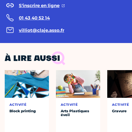
S'inscrire en ligne
01 43 40 52 14
villiot@claje.asso.fr
À LIRE AUSSI
ACTIVITÉ
ACTIVITÉ
ACTIVITÉ
Block printing
Arts Plastiques
Gravure
éveil