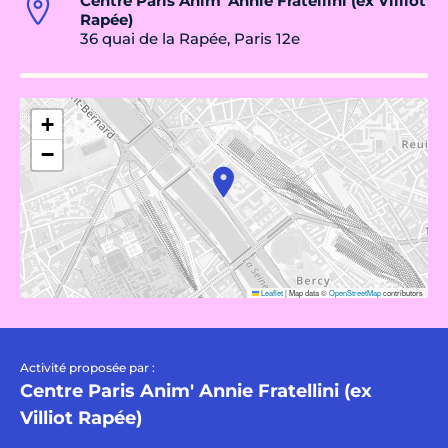
Centre Paris Anim' Annie Fratellini (ex Villiot
Rapée)
36 quai de la Rapée, Paris 12e
+
−
Leaflet
|
Map data ©
OpenStreetMap
contributors
Activité proposée par :
Centre Paris Anim' Annie Fratellini (ex
Villiot Rapée)