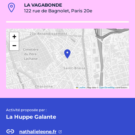
LA VAGABONDE
122 rue de Bagnolet, Paris 20e
+
−
Leaflet
|
Map data ©
OpenStreetMap
contributors
Activité proposée par :
La Huppe Galante
nathalieleone.fr