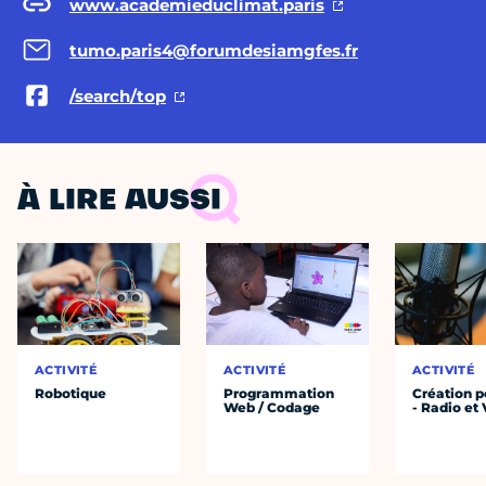
www.academieduclimat.paris
tumo.paris4@forumdesiamgfes.fr
/search/top
À LIRE AUSSI
ACTIVITÉ
ACTIVITÉ
ACTIVITÉ
Robotique
Programmation
Création 
Web / Codage
- Radio et