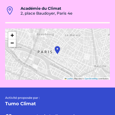
Académie du Climat
2, place Baudoyer, Paris 4e
+
−
Leaflet
|
Map data ©
OpenStreetMap
contributors
Activité proposée par :
Tumo Climat