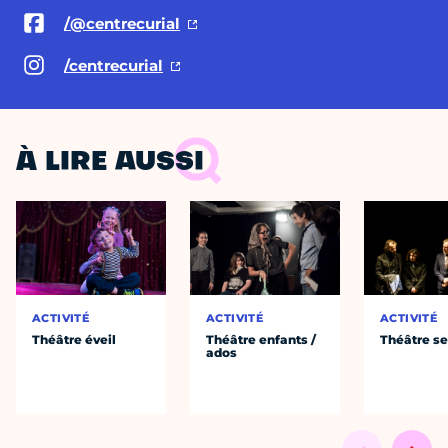
/@centrecurial
/centrecurial
À LIRE AUSSI
ACTIVITÉ
ACTIVITÉ
ACTIVITÉ
Théâtre éveil
Théâtre enfants /
Théâtre se
ados