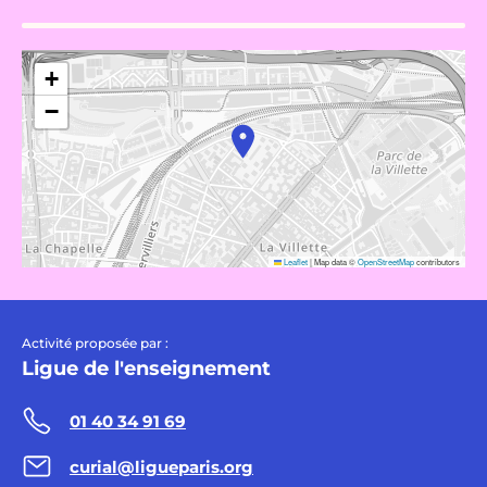
+
−
Leaflet
|
Map data ©
OpenStreetMap
contributors
Activité proposée par :
Ligue de l'enseignement
01 40 34 91 69
curial@ligueparis.org