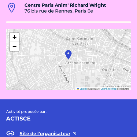
Centre Paris Anim' Richard Wright
76 bis rue de Rennes, Paris 6e
+
−
Leaflet
|
Map data ©
OpenStreetMap
contributors
Activité proposée par :
ACTISCE
Site de l'organisateur