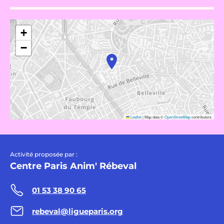
+
−
Leaflet
|
Map data ©
OpenStreetMap
contributors
Activité proposée par :
Centre Paris Anim' Rébeval
01 53 38 90 65
rebeval@ligueparis.org