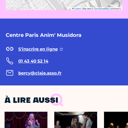
Leaflet
|
Map data ©
OpenStreetMap
contributors
Centre Paris Anim' Musidora
S'inscrire en ligne
01 43 40 52 14
bercy@claje.asso.fr
À LIRE AUSSI