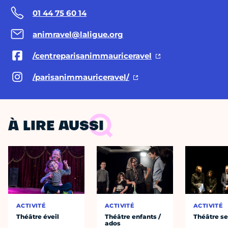
01 44 75 60 14
animravel@laligue.org
/centreparisanimmauriceravel
/parisanimmauriceravel/
À LIRE AUSSI
ACTIVITÉ
ACTIVITÉ
ACTIVITÉ
Théâtre éveil
Théâtre enfants /
Théâtre se
ados