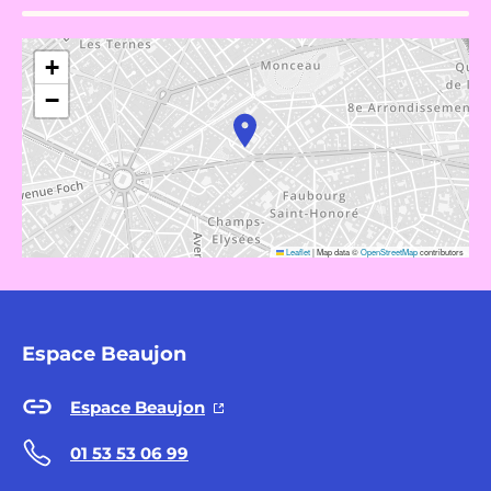
+
−
Leaflet
|
Map data ©
OpenStreetMap
contributors
Espace Beaujon
Espace Beaujon
01 53 53 06 99