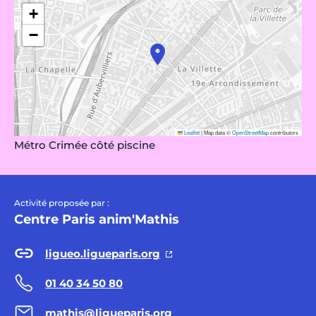
+
−
Leaflet
|
Map data ©
OpenStreetMap
contributors
Métro Crimée côté piscine
Activité proposée par :
Centre Paris anim'Mathis
ligueo.ligueparis.org
01 40 34 50 80
mathis@ligueparis.org