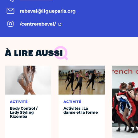
rebeval@ligueparis.org
/centrerebeval/
À LIRE AUSSI
ACTIVITÉ
ACTIVITÉ
Body Control /
Activités : La
Lady Styling
danse et la forme
Kizomba