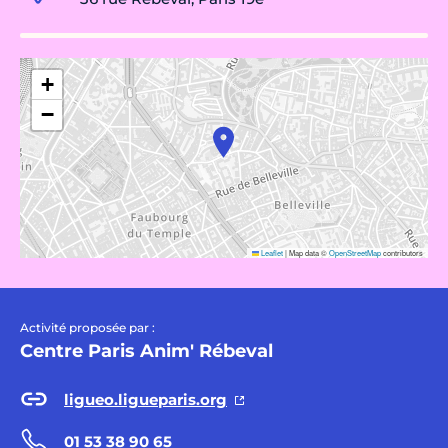
+
−
Leaflet
|
Map data ©
OpenStreetMap
contributors
Activité proposée par :
Centre Paris Anim' Rébeval
ligueo.ligueparis.org
01 53 38 90 65