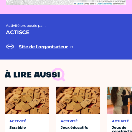
Leaflet
|
Map data ©
OpenStreetMap
contributors
Activité proposée par :
ACTISCE
Site de l'organisateur
À LIRE AUSSI
ACTIVITÉ
ACTIVITÉ
ACTIVITÉ
Scrabble
Jeux éducatifs
Jeux de
constructi