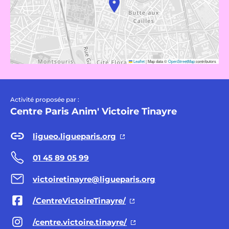
Leaflet
|
Map data ©
OpenStreetMap
contributors
Activité proposée par :
Centre Paris Anim' Victoire Tinayre
ligueo.ligueparis.org
01 45 89 05 99
victoiretinayre@ligueparis.org
/CentreVictoireTinayre/
/centre.victoire.tinayre/