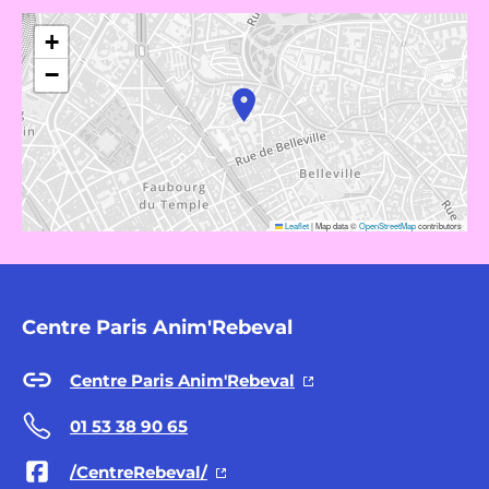
+
−
Leaflet
|
Map data ©
OpenStreetMap
contributors
Centre Paris Anim'Rebeval
Centre Paris Anim'Rebeval
01 53 38 90 65
/CentreRebeval/