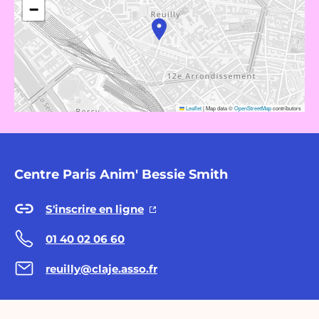
−
Leaflet
|
Map data ©
OpenStreetMap
contributors
Centre Paris Anim' Bessie Smith
S'inscrire en ligne
01 40 02 06 60
reuilly@claje.asso.fr