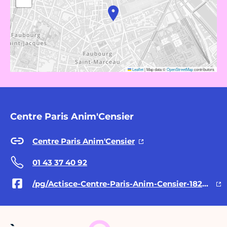
Leaflet
|
Map data ©
OpenStreetMap
contributors
Centre Paris Anim'Censier
Centre Paris Anim'Censier
01 43 37 40 92
/pg/Actisce-Centre-Paris-Anim-Censier-182530205117234/posts/