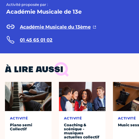
Activité proposée par :
Académie Musicale de 13e
Académie Musicale du 13ème
01 45 65 01 02
À LIRE AUSSI
ACTIVITÉ
ACTIVITÉ
ACTIVITÉ
Piano semi
Coaching &
Music ses
Collectif
scénique -
musiques
actuelles collectif