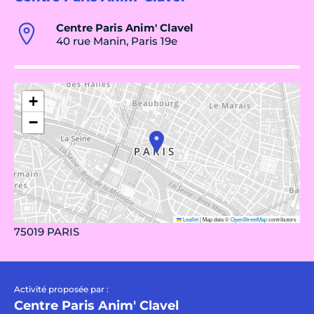
Centre Paris Anim' Clavel
40 rue Manin, Paris 19e
+
−
Leaflet
|
Map data ©
OpenStreetMap
contributors
75019 PARIS
Activité proposée par :
Centre Paris Anim' Clavel